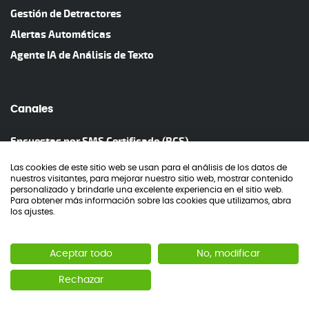
Gestión de Detractores
Alertas Automáticas
Agente IA de Análisis de Texto
Canales
Encuestas por SMS Certificado (RCS)
Encuestas por WhatsApp
Las cookies de este sitio web se usan para el análisis de los datos de
nuestros visitantes, para mejorar nuestro sitio web, mostrar contenido
Encuestas por Correo Electrónico
personalizado y brindarle una excelente experiencia en el sitio web.
Para obtener más información sobre las cookies que utilizamos, abra
Encuestas en Web y APP
los ajustes.
Encuestas con Códigos QR
Encuestas Telefónicas
Aceptar todo
No, modificar
Smiley Feedback Tablet
Rechazar
Smiley Feedback Botones