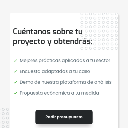
cáncer y reducen errores clínicos
experiencia del paciente (HCAHPS)
al aumentar la participación
representa el 25% del Total
activa del paciente.
Performance Score. Hospitales
Cuéntanos sobre tu
con mejores puntuaciones
proyecto y obtendrás:
reciben incentivos; los que tienen
puntuaciones bajas reciben
penalizaciones económicas.
Mejores prácticas aplicadas a tu sector
Encuesta adaptadas a tu caso
Demo de nuestra plataforma de análisis
Propuesta ecónomica a tu medida
Pedir presupuesto