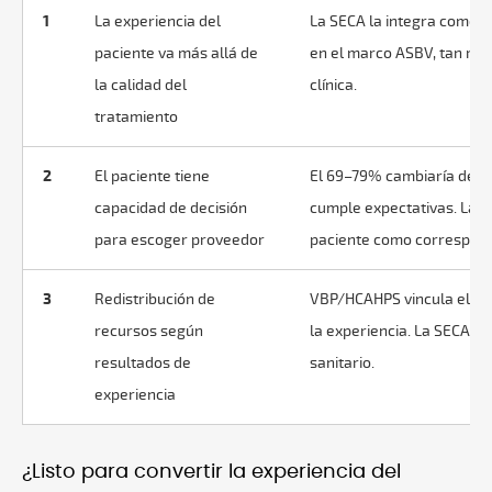
1
La experiencia del
La SECA la integra como cr
paciente va más allá de
en el marco ASBV, tan rig
la calidad del
clínica.
tratamiento
2
El paciente tiene
El 69–79% cambiaría de pr
capacidad de decisión
cumple expectativas. La S
para escoger proveedor
paciente como correspons
3
Redistribución de
VBP/HCAHPS vincula el 2
recursos según
la experiencia. La SECA lo
resultados de
sanitario.
experiencia
¿Listo para convertir la experiencia del