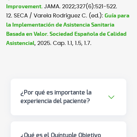
Improvement.
JAMA. 2022;327(6):521-522.
Guía para
12. SECA / Varela Rodríguez C. (ed.):
la Implementación de Asistencia Sanitaria
Basada en Valor. Sociedad Española de Calidad
Asistencial
, 2025. Cap. 1.1, 1.5, 1.7.
¿Por qué es importante la
experiencia del paciente?
Porque impacta simultáneamente
en los resultados clínicos (33%
menos complicaciones con
¿Qué es el Quíntuple Objetivo
buena comunicación de