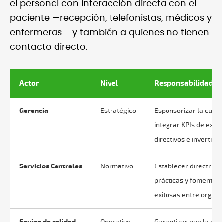
el personal con interacción directa con el
paciente —recepción, telefonistas, médicos y
enfermeras— y también a quienes no tienen
contacto directo.
Actor
Nivel
Responsabilidad c
Gerencia
Estratégico
Esponsorizar la cultu
integrar KPIs de expe
directivos e invertir
Servicios Centrales
Normativo
Establecer directrices
prácticas y fomentar 
exitosas entre organi
Equipo de calidad
Operativo
Garantizar que la exp