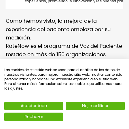
experiencia, premiando la innovación y las buenas prácti
Como hemos visto, la mejora de la
experiencia del paciente empieza por su
medición.
RateNow es el programa de Voz del Paciente
testado en más de 150 organizaciones
sanitarias, diseñado específicamente para el
Las cookies de este sitio web se usan para el análisis de los datos de
sector salud.
nuestros visitantes, para mejorar nuestro sitio web, mostrar contenido
personalizado y brindarle una excelente experiencia en el sitio web.
Para obtener más información sobre las cookies que utilizamos, abra
¿Listo para poner al paciente en el centro de
los ajustes.
tu organización?
Contáctanos y te explicamos cómo mejorar
Aceptar todo
No, modificar
sales@ratenow.cx
la experiencia del paciente:
Rechazar