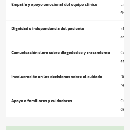
Empatía y apoyo emocional del equipo clínico
Limpi
físico
Dignidad e independencia del paciente
Efici
admin
Comunicación clara sobre diagnóstico y tratamiento
Coord
espe
Involucración en las decisiones sobre el cuidado
Dispo
recu
Apoyo a familiares y cuidadores
Calid
desc