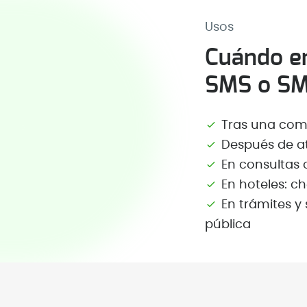
Usos
Cuándo en
SMS o SMS
Tras una comp
Después de ate
En consultas 
En hoteles: c
En trámites y 
pública