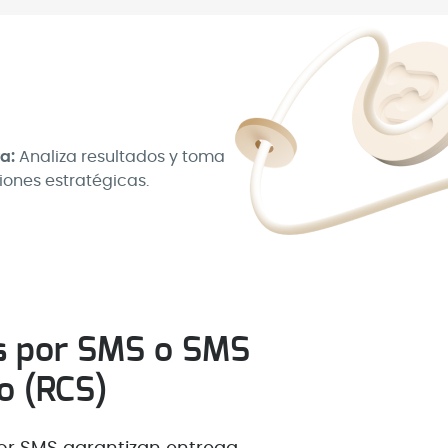
ra:
Analiza resultados y toma
iones estratégicas.
s por SMS o SMS
do (RCS)