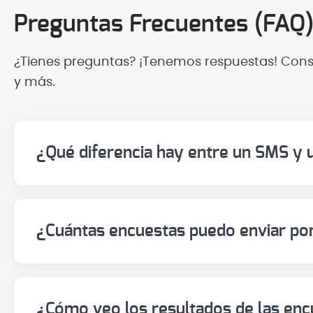
Preguntas Frecuentes (FAQ
¿Tienes preguntas? ¡Tenemos respuestas! Consu
y más.
¿Qué diferencia hay entre un SMS y 
El SMS es texto plano y universal. Funciona e
El SMS Certificado (RCS) llega en la misma
¿Cuántas encuestas puedo enviar po
el nombre real de la empresa, el logo y cer
Tanto SMS como SMS Certificado (RCS) permi
al phishing.
forma simultánea, con un coste limitado y 
¿Cómo veo los resultados de las en