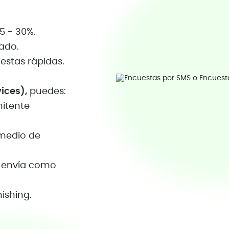
5 - 30%.
tado.
estas rápidas.
ices),
puedes:
mitente
omedio de
e envía como
ishing.