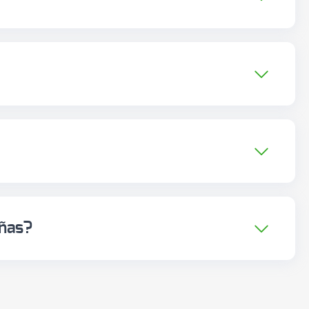
enta en un dashboard en tiempo real:
a trazabilidad asociada al envío sin
eñas?
feedback inmediato sin complejidad