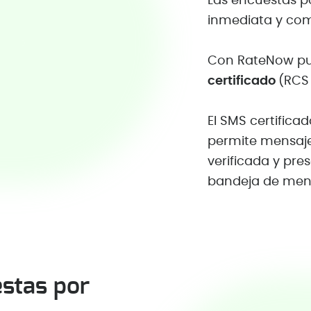
Las encuestas p
inmediata y comp
Con RateNow p
certificado
(RCS
El SMS certificad
permite mensaje
verificada y pr
bandeja de mens
estas por