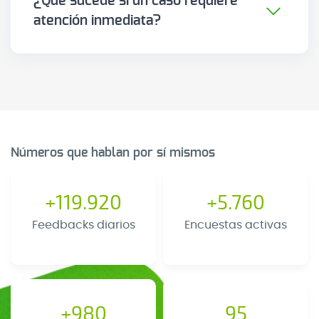
¿Qué sucede si un caso requiere
atención inmediata?
Puedes configurar alertas automáticas
para que tu equipo sea notificado de
inmediato cuando un caso requiere
atención urgente.
Números que hablan por sí mismos
+119.920
+5.760
Feedbacks diarios
Encuestas activas
+980
95