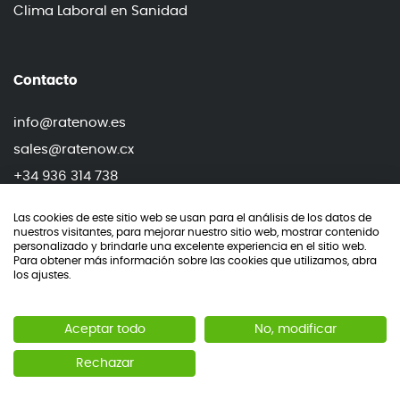
Clima Laboral en Sanidad
Contacto
info@ratenow.es
sales@ratenow.cx
+34 936 314 738
+34 919 906 768
Las cookies de este sitio web se usan para el análisis de los datos de
nuestros visitantes, para mejorar nuestro sitio web, mostrar contenido
personalizado y brindarle una excelente experiencia en el sitio web.
Para obtener más información sobre las cookies que utilizamos, abra
los ajustes.
© RateNow 2026
Aceptar todo
No, modificar
NPS®, Net Promoter® & Net Promoter® Score are registered
trademarks of Systems, Inc., Bain & Company and Fred
Rechazar
Reichheld